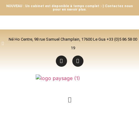
NOUVEAU : Un cabinet est disponible à temps complet :-) Contactez nous
pour en savoir plus.
Né Ho Centre, 98 rue Samuel Champlain, 17600 Le Gua +33 (0)5 86 58 00
19